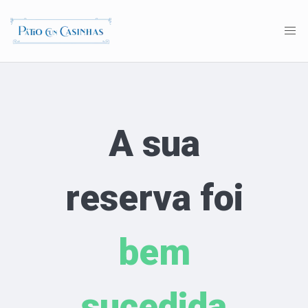
A sua
reserva foi
bem
sucedida