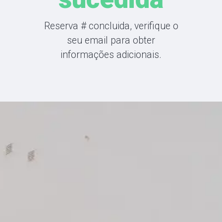
Reserva
#
concluida, verifique o
seu email para obter
informações adicionais.