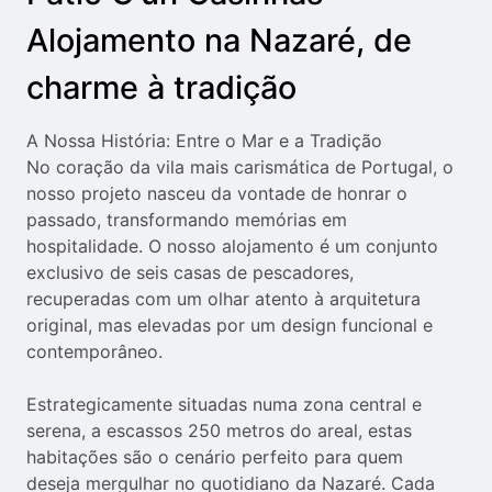
the
the
Alojamento na Nazaré, de
question
question
mark
mark
charme à tradição
key
key
to
to
get
get
A Nossa História: Entre o Mar e a Tradição

the
the
No coração da vila mais carismática de Portugal, o 
keyboard
keyboard
nosso projeto nasceu da vontade de honrar o 
shortcuts
shortcuts
passado, transformando memórias em 
for
for
hospitalidade. O nosso alojamento é um conjunto 
changing
changing
exclusivo de seis casas de pescadores, 
dates.
dates.
recuperadas com um olhar atento à arquitetura 
original, mas elevadas por um design funcional e 
contemporâneo.

Estrategicamente situadas numa zona central e 
serena, a escassos 250 metros do areal, estas 
habitações são o cenário perfeito para quem 
deseja mergulhar no quotidiano da Nazaré. Cada 