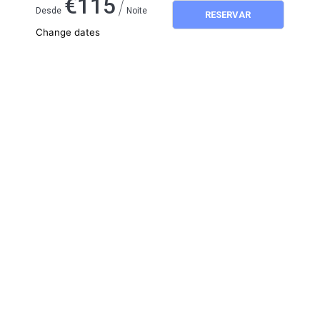
/
€
115
Desde
Noite
RESERVAR
Change dates
Adults
2
Children
0
agosto 2026
SEG
TER
QUA
QUI
SEX
SÁB
DOM
1
2
3
4
5
6
7
8
9
10
11
12
13
14
15
16
17
18
19
20
21
22
23
24
25
26
27
28
29
30