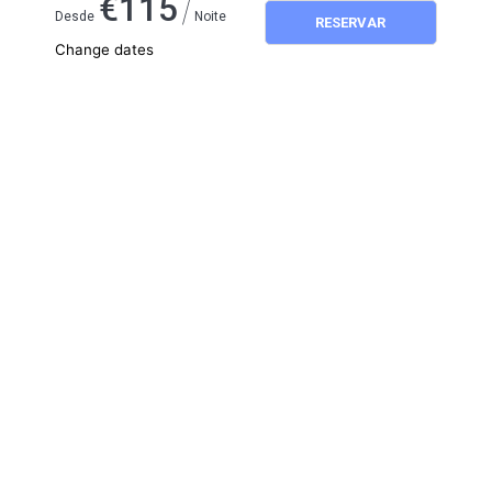
/
€
115
Desde
Noite
RESERVAR
Change dates
Adults
2
Children
0
August 2026
SU
MO
TU
WE
TH
FR
SA
1
2
3
4
5
6
7
8
9
10
11
12
13
14
15
16
17
18
19
20
21
22
23
24
25
26
27
28
29